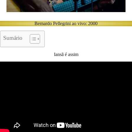
Bernardo Pellegrini ao vivo: 2000
Sumário
Iansã é assim